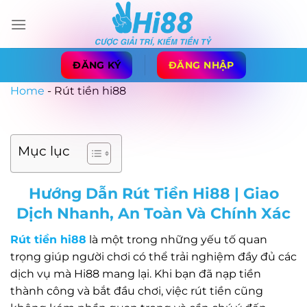
Bỏ
qua
nội
dung
ĐĂNG KÝ
ĐĂNG NHẬP
Home
-
Rút tiền hi88
Mục lục
Hướng Dẫn Rút Tiền Hi88 | Giao
Dịch Nhanh, An Toàn Và Chính Xác
Rút tiền hi88
là một trong những yếu tố quan
trọng giúp người chơi có thể trải nghiệm đầy đủ các
dịch vụ mà Hi88 mang lại. Khi bạn đã nạp tiền
thành công và bắt đầu chơi, việc rút tiền cũng