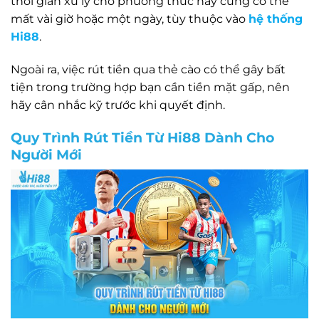
thời gian xử lý cho phương thức này cũng có thể
mất vài giờ hoặc một ngày, tùy thuộc vào
hệ thống
Hi88
.
Ngoài ra, việc rút tiền qua thẻ cào có thể gây bất
tiện trong trường hợp bạn cần tiền mặt gấp, nên
hãy cân nhắc kỹ trước khi quyết định.
Quy Trình Rút Tiền Từ Hi88 Dành Cho
Người Mới