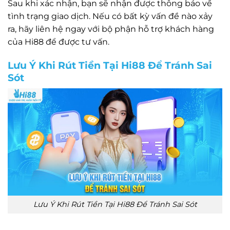
Sau khi xác nhận, bạn sẽ nhận được thông báo về
tình trạng giao dịch. Nếu có bất kỳ vấn đề nào xảy
ra, hãy liên hệ ngay với bộ phận hỗ trợ khách hàng
của Hi88 để được tư vấn.
Lưu Ý Khi Rút Tiền Tại Hi88 Để Tránh Sai
Sót
Lưu Ý Khi Rút Tiền Tại Hi88 Để Tránh Sai Sót