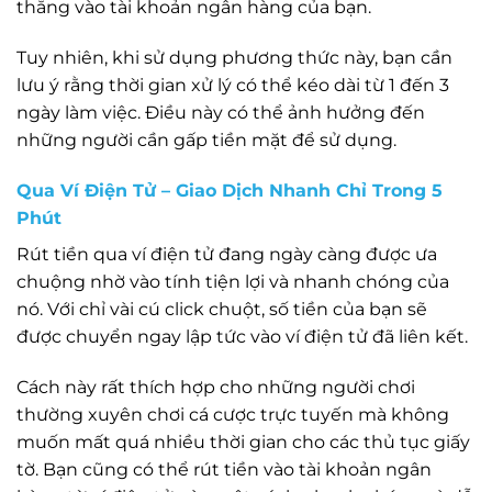
thẳng vào tài khoản ngân hàng của bạn.
Tuy nhiên, khi sử dụng phương thức này, bạn cần
lưu ý rằng thời gian xử lý có thể kéo dài từ 1 đến 3
ngày làm việc. Điều này có thể ảnh hưởng đến
những người cần gấp tiền mặt để sử dụng.
Qua Ví Điện Tử – Giao Dịch Nhanh Chỉ Trong 5
Phút
Rút tiền qua ví điện tử đang ngày càng được ưa
chuộng nhờ vào tính tiện lợi và nhanh chóng của
nó. Với chỉ vài cú click chuột, số tiền của bạn sẽ
được chuyển ngay lập tức vào ví điện tử đã liên kết.
Cách này rất thích hợp cho những người chơi
thường xuyên chơi cá cược trực tuyến mà không
muốn mất quá nhiều thời gian cho các thủ tục giấy
tờ. Bạn cũng có thể rút tiền vào tài khoản ngân