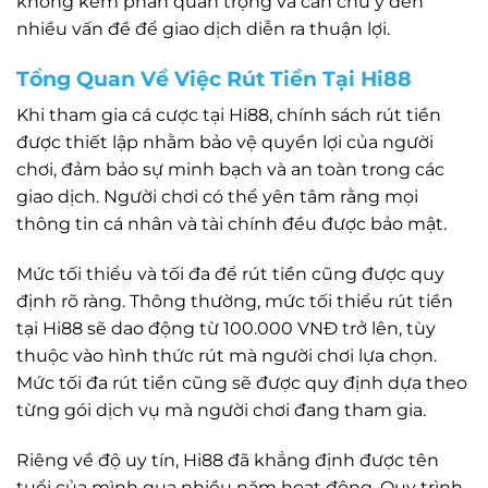
không kém phần quan trọng và cần chú ý đến
nhiều vấn đề để giao dịch diễn ra thuận lợi.
Tổng Quan Về Việc Rút Tiền Tại Hi88
Khi tham gia cá cược tại Hi88, chính sách rút tiền
được thiết lập nhằm bảo vệ quyền lợi của người
chơi, đảm bảo sự minh bạch và an toàn trong các
giao dịch. Người chơi có thể yên tâm rằng mọi
thông tin cá nhân và tài chính đều được bảo mật.
Mức tối thiểu và tối đa để rút tiền cũng được quy
định rõ ràng. Thông thường, mức tối thiểu rút tiền
tại Hi88 sẽ dao động từ 100.000 VNĐ trở lên, tùy
thuộc vào hình thức rút mà người chơi lựa chọn.
Mức tối đa rút tiền cũng sẽ được quy định dựa theo
từng gói dịch vụ mà người chơi đang tham gia.
Riêng về độ uy tín, Hi88 đã khẳng định được tên
tuổi của mình qua nhiều năm hoạt động. Quy trình