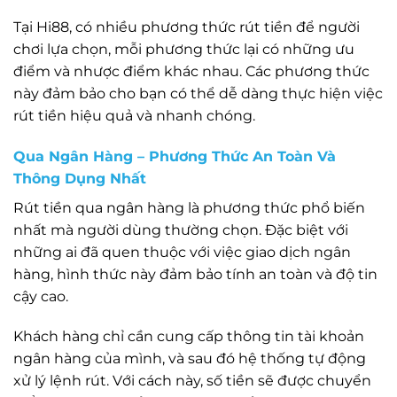
Tại Hi88, có nhiều phương thức rút tiền để người
chơi lựa chọn, mỗi phương thức lại có những ưu
điểm và nhược điểm khác nhau. Các phương thức
này đảm bảo cho bạn có thể dễ dàng thực hiện việc
rút tiền hiệu quả và nhanh chóng.
Qua Ngân Hàng – Phương Thức An Toàn Và
Thông Dụng Nhất
Rút tiền qua ngân hàng là phương thức phổ biến
nhất mà người dùng thường chọn. Đặc biệt với
những ai đã quen thuộc với việc giao dịch ngân
hàng, hình thức này đảm bảo tính an toàn và độ tin
cậy cao.
Khách hàng chỉ cần cung cấp thông tin tài khoản
ngân hàng của mình, và sau đó hệ thống tự động
xử lý lệnh rút. Với cách này, số tiền sẽ được chuyển