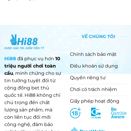
VỀ CHÚNG TÔI
Chính sách bảo mật
Hi88
đã phục vụ hơn
10
triệu người chơi toàn
Điều khoản sử dụng
cầu
, minh chứng cho sự
Quyền riêng tư
tin tưởng tuyệt đối từ
cộng đồng bet thủ
Chơi có trách nhiệm
quốc tế. Hi88 không chỉ
Giấy phép hoạt động
chú trọng đến chất
lượng sản phẩm, mà
còn liên tục đổi mới
công nghệ, đảm bảo