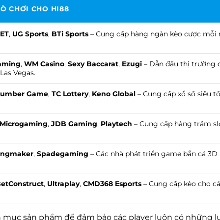
RÒ CHƠI CHO
HI88
ET
,
UG Sports
,
BTi Sports
– Cung cấp hàng ngàn kèo cược mỗi n
aming
,
WM Casino
,
Sexy Baccarat
,
Ezugi
– Dẫn đầu thị trường ca
Las Vegas.
umber Game
,
TC Lottery
,
Keno Global
– Cung cấp xổ số siêu tố
Microgaming
,
JDB Gaming
,
Playtech
– Cung cấp hàng trăm slo
ingmaker
,
Spadegaming
– Các nhà phát triển game bắn cá 3D n
etConstruct
,
Ultraplay
,
CMD368 Esports
– Cung cấp kèo cho các
mục sản phẩm để đảm bảo các player luôn có những lựa