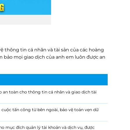
vệ thông tin cá nhân và tài sản của các hoàng
ảm bảo mọi giao dịch của anh em luôn được an
 an toàn cho thông tin cá nhân và giao dịch tài
 cuộc tấn công từ bên ngoài, bảo vệ toàn vẹn dữ
ho mục đích quản lý tài khoản và dịch vụ, được