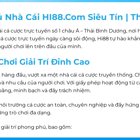
ủ Nhà Cái HI88.Com Siêu Tín |
 cá cược trực tuyến số 1 châu Á – Thái Bình Dương, nơi hộ
g cá cược trực tuyến ngày càng sôi động, Hi88 tự hào khẳ
 người chơi lên trên đầu của mình.
hơi Giải Trí Đỉnh Cao
n hàng đầu, vượt xa một nhà cái cá cược truyền thống. Chú
và nhu cầu của người chơi. Với giấy phép hoạt động từ c
ằng, minh bạch và đầy trách nhiệm.
môi trường cá cược an toàn, chuyên nghiệp và đầy hứng k
ng trò chơi đa dạng.
i giải trí phong phú, bao gồm: