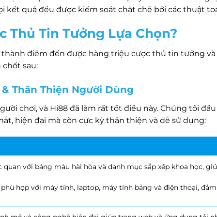
 kết quả đều được kiểm soát chặt chẽ bởi các thuật to
c Thủ Tin Tưởng Lựa Chọn?
thành điểm đến được hàng triệu cược thủ tin tưởng và 
 chốt sau:
p & Thân Thiện Người Dùng
người chơi, và Hi88 đã làm rất tốt điều này. Chúng tôi đầ
t, hiện đại mà còn cực kỳ thân thiện và dễ sử dụng:
rực quan với bảng màu hài hòa và danh mục sắp xếp khoa học, gi
 phù hợp với máy tính, laptop, máy tính bảng và điện thoại, đảm
 mẽ và công nghệ hiện đại giúp trang web và ứng dụng tải nha