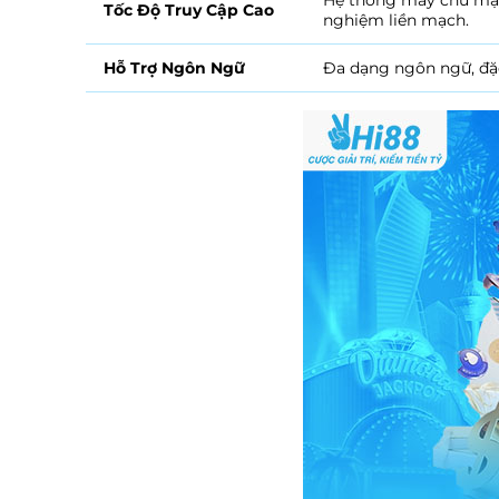
Tốc Độ Truy Cập Cao
nghiệm liền mạch.
Hỗ Trợ Ngôn Ngữ
Đa dạng ngôn ngữ, đặc 