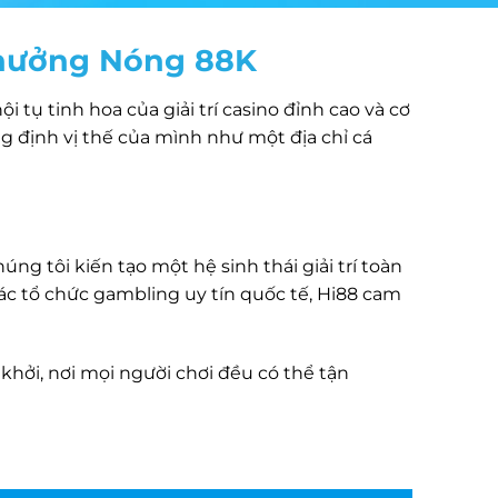
 Thưởng Nóng 88K
i tụ tinh hoa của giải trí casino đỉnh cao và cơ
ng định vị thế của mình như một địa chỉ cá
ng tôi kiến tạo một hệ sinh thái giải trí toàn
ác tổ chức gambling uy tín quốc tế, Hi88 cam
hởi, nơi mọi người chơi đều có thể tận