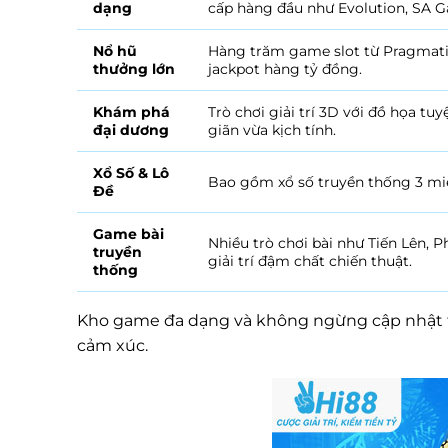
dạng
cấp hàng đầu như Evolution, SA G
Nổ hũ
Hàng trăm game slot từ Pragmati
thưởng lớn
jackpot hàng tỷ đồng.
Khám phá
Trò chơi giải trí 3D với đồ họa tu
đại dương
giãn vừa kịch tính.
Xổ Số & Lô
Bao gồm xổ số truyền thống 3 miền
Đề
Game bài
Nhiều trò chơi bài như Tiến Lên, 
truyền
giải trí đậm chất chiến thuật.
thống
Kho game đa dạng và không ngừng cập nhật tại
cảm xúc.