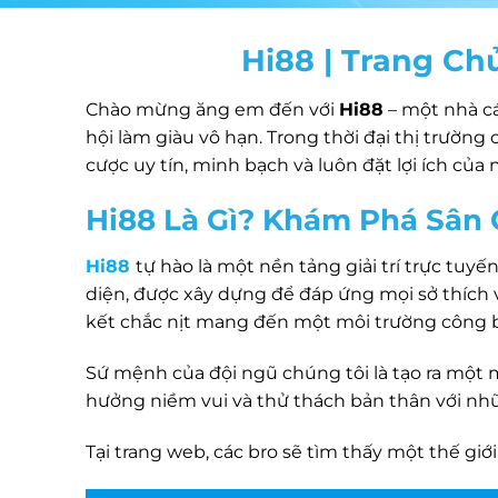
Hi88 | Trang Ch
Chào mừng ăng em đến với
Hi88
– một nhà cái
hội làm giàu vô hạn. Trong thời đại thị trườn
cược uy tín, minh bạch và luôn đặt lợi ích của
Hi88 Là Gì? Khám Phá Sân C
Hi88
tự hào là một nền tảng giải trí trực tuyế
diện, được xây dựng để đáp ứng mọi sở thích 
kết chắc nịt mang đến một môi trường công b
Sứ mệnh của đội ngũ chúng tôi là tạo ra một 
hưởng niềm vui và thử thách bản thân với nhữ
Tại trang web, các bro sẽ tìm thấy một thế giớ