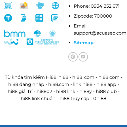
Phone:
0934 852 671
Zipcode:
700000
Email:
support@acuaseo.com
Sitemap
Từ khóa tìm kiếm Hi88: hi88 - hi88 .com - hi88 com -
hi88 đăng nhập - hi88.com - link hi88 - hi88 app -
hi88 giải trí - hi8802 - hi88 link - hi88y - hi88 club -
hi88 link chuẩn - hi88 truy cập - 0hi88