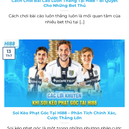
Cách Chơi Bài Cào Luôn Thắng Tại Hi88 – Bí Quyết
Cho Những Bet Thủ
Cách chơi bài cào luôn thắng luôn là mối quan tâm của
nhiều bet thủ tại [...]
13
Th7
Soi Kèo Phạt Góc Tại Hi88 – Phân Tích Chính Xác,
Cược Thắng Lớn
Soi kèo phạt góc là một trong những phương pháp cược