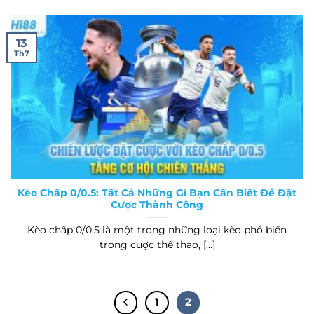
13
Th7
Kèo Chấp 0/0.5: Tất Cả Những Gì Bạn Cần Biết Để Đặt
Cược Thành Công
Kèo chấp 0/0.5 là một trong những loại kèo phổ biến
trong cược thể thao, [...]
1
2